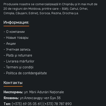
Produsele noastre se comercializează în Chișinău și în mai mult de
20 de regiuni din Moldova, printre care – Bălți, Cahul, Orhei,
Cimișlia, Căușeni, Edineț, Soroca, Rezina, Drochia ș.a.
Информация:
- О компании
- Новые товары
- Акции
- Учетная запись
- Plată și returnare
- Livrarea mărfurilor
- Termeni și condiții
- Politica de confidenţialitate
Контакты
Ниспорень:
ул. Mării Adunări Naționale
Яловень:
ул.Александру чел Бун 3б
Тел:
(+373) 69 05 05 61
|
(+373) 78 787 890