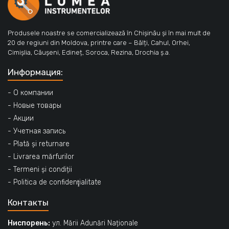
Produsele noastre se comercializează în Chișinău și în mai mult de
20 de regiuni din Moldova, printre care – Bălți, Cahul, Orhei,
Cimișlia, Căușeni, Edineț, Soroca, Rezina, Drochia ș.a.
Информация:
- О компании
- Новые товары
- Акции
- Учетная запись
- Plată și returnare
- Livrarea mărfurilor
- Termeni și condiții
- Politica de confidenţialitate
Контакты
Ниспорень:
ул. Mării Adunări Naționale