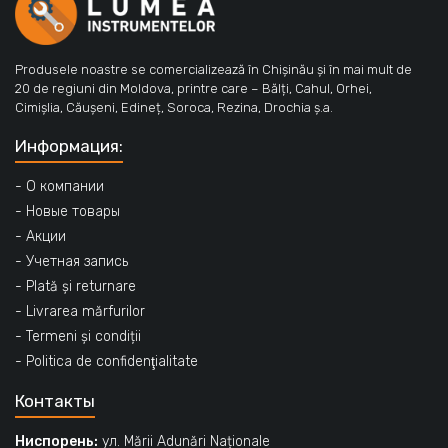
Produsele noastre se comercializează în Chișinău și în mai mult de
20 de regiuni din Moldova, printre care – Bălți, Cahul, Orhei,
Cimișlia, Căușeni, Edineț, Soroca, Rezina, Drochia ș.a.
Информация:
- О компании
- Новые товары
- Акции
- Учетная запись
- Plată și returnare
- Livrarea mărfurilor
- Termeni și condiții
- Politica de confidenţialitate
Контакты
Ниспорень:
ул. Mării Adunări Naționale