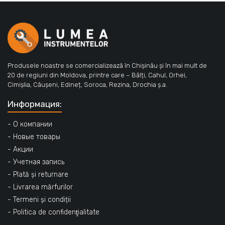
Produsele noastre se comercializează în Chișinău și în mai mult de
20 de regiuni din Moldova, printre care – Bălți, Cahul, Orhei,
Cimișlia, Căușeni, Edineț, Soroca, Rezina, Drochia ș.a.
Информация:
- О компании
- Новые товары
- Акции
- Учетная запись
- Plată și returnare
- Livrarea mărfurilor
- Termeni și condiții
- Politica de confidenţialitate