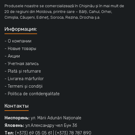
Produsele noastre se comercializează în Chișinău și în mai mult de
20 de regiuni din Moldova, printre care – Bălți, Cahul, Orhei,
Cimișlia, Căușeni, Edineț, Soroca, Rezina, Drochia ș.a.
Информация:
- О компании
- Новые товары
- Акции
- Учетная запись
- Plată și returnare
- Livrarea mărfurilor
- Termeni și condiții
- Politica de confidenţialitate
Контакты
Ниспорень:
ул. Mării Adunări Naționale
Яловень:
ул.Александру чел Бун 3б
Тел:
(+373) 69 05 05 61
|
(+373) 78 787 890