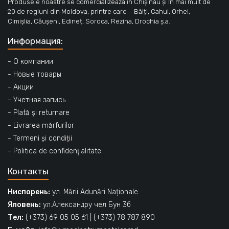
Produsele noastre se comercializează în Chișinău și în mai mult de
20 de regiuni din Moldova, printre care – Bălți, Cahul, Orhei,
Cimișlia, Căușeni, Edineț, Soroca, Rezina, Drochia ș.a.
Информация:
- О компании
- Новые товары
- Акции
- Учетная запись
- Plată și returnare
- Livrarea mărfurilor
- Termeni și condiții
- Politica de confidenţialitate
Контакты
Ниспорень:
ул. Mării Adunări Naționale
Яловень:
ул.Александру чел Бун 3б
Тел:
(+373) 69 05 05 61
|
(+373) 78 787 890