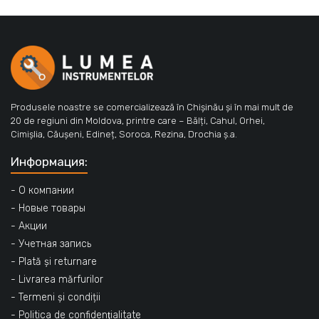
Produsele noastre se comercializează în Chișinău și în mai mult de
20 de regiuni din Moldova, printre care – Bălți, Cahul, Orhei,
Cimișlia, Căușeni, Edineț, Soroca, Rezina, Drochia ș.a.
Информация:
- О компании
- Новые товары
- Акции
- Учетная запись
- Plată și returnare
- Livrarea mărfurilor
- Termeni și condiții
- Politica de confidenţialitate