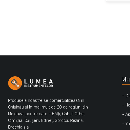
Ин
- О
Produsele noastre se comercializează în
- Н
Chișinău și în mai mult de 20 de regiuni din
Moldova, printre care – Bălți, Cahul, Orhei,
- А
Cimișlia, Căușeni, Edineț, Soroca, Rezina,
- У
Drochia ș.a.