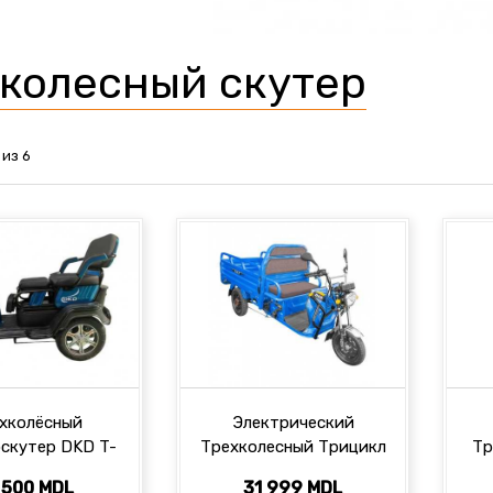
колесный скутер
 из 6
хколёсный
Электрический
скутер DKD T-
Трехколесный Трицикл
Тр
Q5
DKD L2E-U 1200Вт
 500 MDL
31 999 MDL