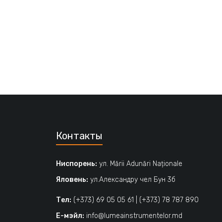
Контакты
Ниспорень:
ул. Mării Adunări Naționale
Яловень:
ул.Александру чел Бун 3б
Тел:
(+373) 69 05 05 61
|
(+373) 78 787 890
Е-мэйл:
info@lumeainstrumentelor.md