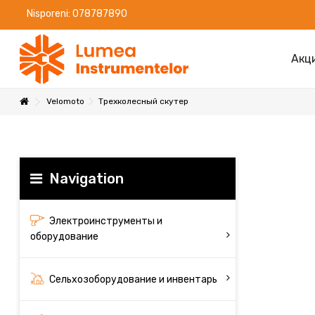
Nisporeni: 078787890
Акц
Velomoto
Трехколесный скутер
Navigation
Электроинструменты и
оборудование
Сельхозоборудование и инвентарь