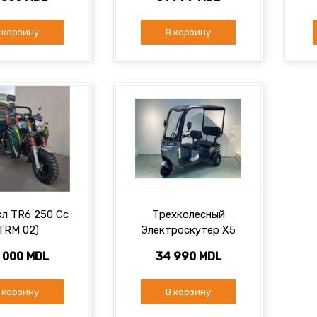
6х12В...
 корзину
В корзину
л TR6 250 Cc
Трехколесный
TRM 02)
Электроскутер X5
 000 MDL
34 990 MDL
 корзину
В корзину