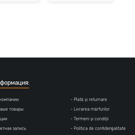
формация:
 компании
- Plată și returnare
овые товары
- Livrarea mărfurilor
кции
- Termeni și condiții
четная запись
- Politica de confidenţialitate