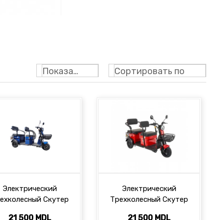
Показать: 24
Сортировать по
Электрический
Электрический
ехколесный Скутер
Трехколесный Скутер
YADEA ZT17 Синий
YADEA ZT17 RED
21 500 MDL
21 500 MDL