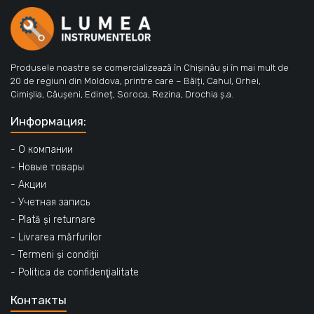
Produsele noastre se comercializează în Chișinău și în mai mult de
20 de regiuni din Moldova, printre care – Bălți, Cahul, Orhei,
Cimișlia, Căușeni, Edineț, Soroca, Rezina, Drochia ș.a.
Информация:
- О компании
- Новые товары
- Акции
- Учетная запись
- Plată și returnare
- Livrarea mărfurilor
- Termeni și condiții
- Politica de confidenţialitate
Контакты