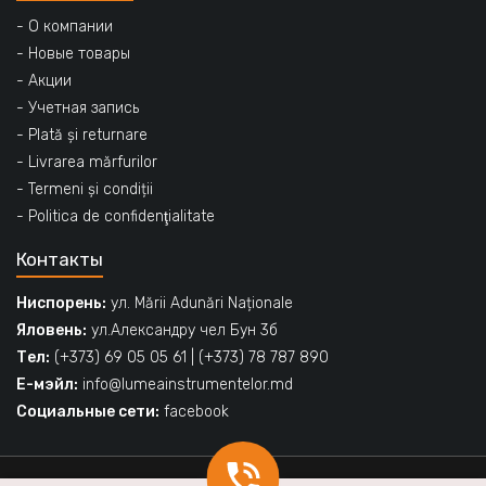
- О компании
- Новые товары
- Акции
- Учетная запись
- Plată și returnare
- Livrarea mărfurilor
- Termeni și condiții
- Politica de confidenţialitate
Контакты
Ниспорень:
ул. Mării Adunări Naționale
Яловень:
ул.Александру чел Бун 3б
Тел:
(+373) 69 05 05 61
|
(+373) 78 787 890
Е-мэйл:
info@lumeainstrumentelor.md
Социальные сети:
facebook