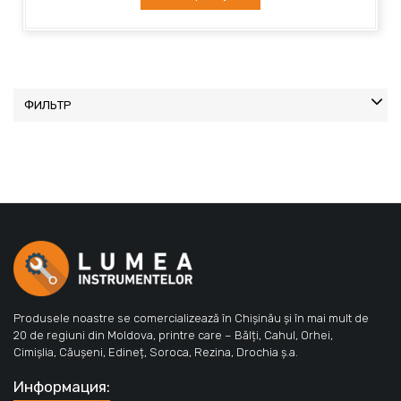
ФИЛЬТР
Produsele noastre se comercializează în Chișinău și în mai mult de
20 de regiuni din Moldova, printre care – Bălți, Cahul, Orhei,
Cimișlia, Căușeni, Edineț, Soroca, Rezina, Drochia ș.a.
Информация: