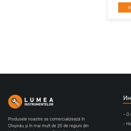
В
Ин
- О
Produsele noastre se comercializează în
- Н
Chișinău și în mai mult de 20 de regiuni din