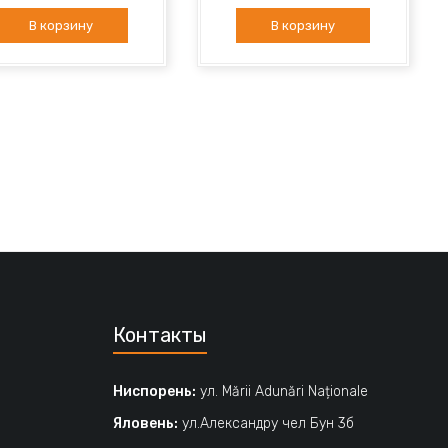
В корзину
В корзину
Контакты
Ниспорень:
ул. Mării Adunări Naționale
Яловень:
ул.Александру чел Бун 3б