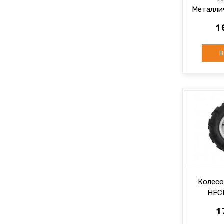
Металлич
Шт. H
1
В
Колесо
HEC
1