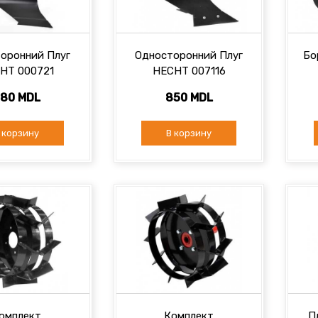
оронний Плуг
Односторонний Плуг
Бо
HT 000721
HECHT 007116
80 MDL
850 MDL
 корзину
В корзину
омплект
Комплект
П