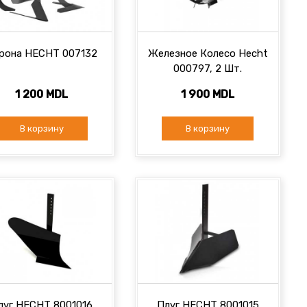
рона HECHT 007132
Железное Колесо Hecht
000797, 2 Шт.
1 200 MDL
1 900 MDL
В корзину
В корзину
луг HECHT 8001016
Плуг HECHT 8001015