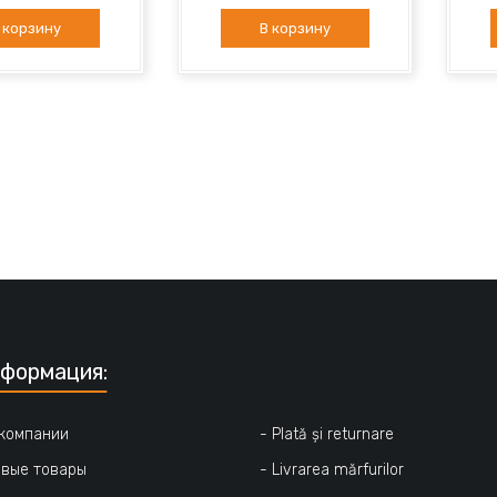
 корзину
В корзину
формация:
 компании
- Plată și returnare
овые товары
- Livrarea mărfurilor