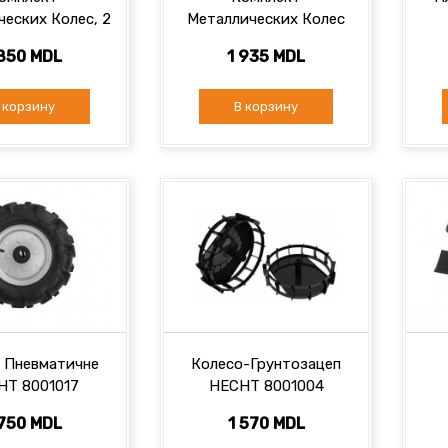
еских Колес, 2
Металлических Колес
ECHT 000722
HECHT 007104 -2 Шт.
 850 MDL
1 935 MDL
 корзину
В корзину
 Пневматичне
Колесо-Грунтозацеп
HT 8001017
HECHT 8001004
 750 MDL
1 570 MDL