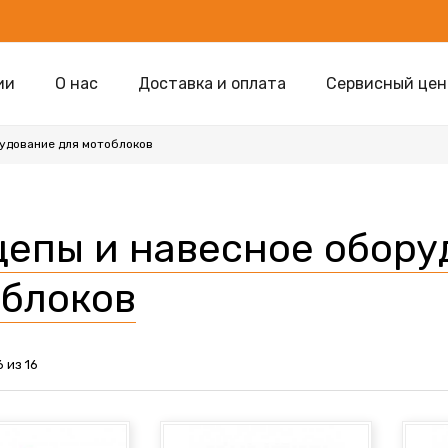
ии
О нас
Доставка и оплата
Сервисный цен
удование для мотоблоков
епы и навесное обору
блоков
6 из 16