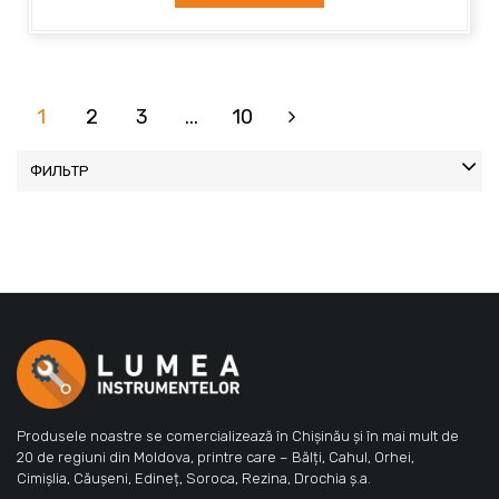
1
2
3
...
10
ФИЛЬТР
Produsele noastre se comercializează în Chișinău și în mai mult de
20 de regiuni din Moldova, printre care – Bălți, Cahul, Orhei,
Cimișlia, Căușeni, Edineț, Soroca, Rezina, Drochia ș.a.