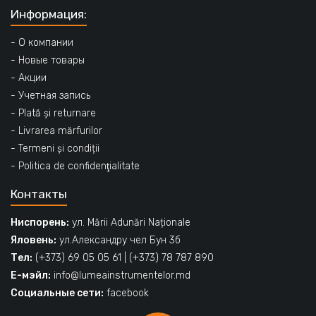
Информация:
- О компании
- Новые товары
- Акции
- Учетная запись
- Plată și returnare
- Livrarea mărfurilor
- Termeni și condiții
- Politica de confidenţialitate
Контакты
Ниспорень:
ул. Mării Adunări Naționale
Яловень:
ул.Александру чел Бун 3б
Тел:
(+373) 69 05 05 61
|
(+373) 78 787 890
Е-мэйл:
info@lumeainstrumentelor.md
Социальные сети:
facebook