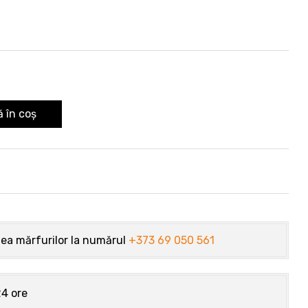
 în coș
atea mărfurilor la numărul
+373 69 050 561
24 ore