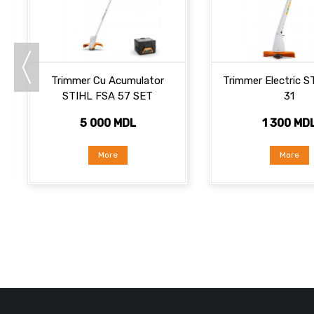
Trimmer Cu Acumulator
Trimmer Electric 
STIHL FSA 57 SET
31
5 000 MDL
1 300 MD
More
More