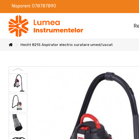
Nisporeni: 078787890
Re
Hecht 8215 Aspirator electric curatare umed/uscat