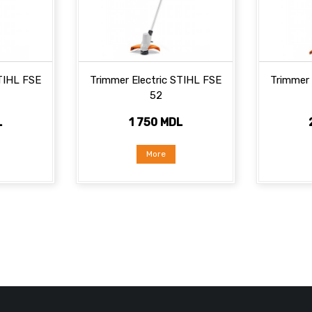
STIHL FSE
Trimmer Electric STIHL FSE
Trimmer 
52
L
1 750 MDL
More