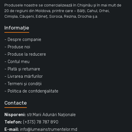
Produsele noastre se comercializează în Chișinău și în mai mult de
20 de regiuni din Moldova, printre care – Bălți, Cahul, Orhei,
Cimișlia, Căușeni, Edineț, Soroca, Rezina, Drochia ș.a.
Informație
- Despre companie
- Produse noi
- Produse la reducere
- Contul meu
- Plată și returnare
- Livrarea mărfurilor
- Termeni și condiții
- Politica de confidenţialitate
Contacte
Nisporeni:
str.Marii Adunări Naționale
Telefon:
(+373) 78 787 890
E-mail:
info@lumeainstrumentelor.md