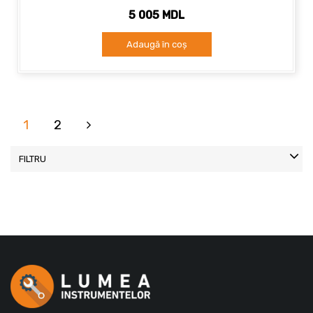
5 005 MDL
Adaugă în coș
1
2
FILTRU