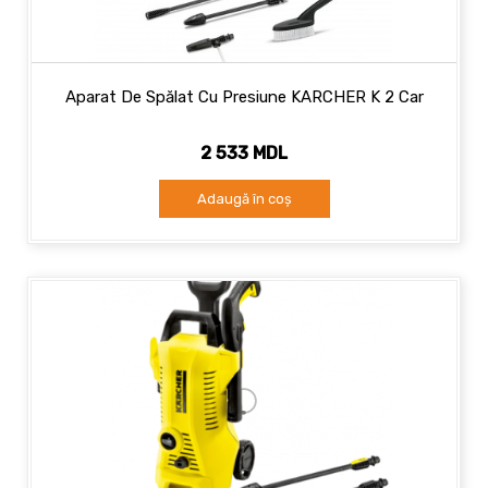
Aparat De Spălat Cu Presiune KARCHER K 2 Car
2 533 MDL
Adaugă în coș