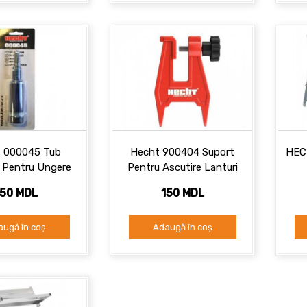
 000045 Tub
Hecht 900404 Suport
HEC
a Pentru Ungere
Pentru Ascutire Lanturi
Lant.
150 MDL
150 MDL
augă în coș
Adaugă în coș