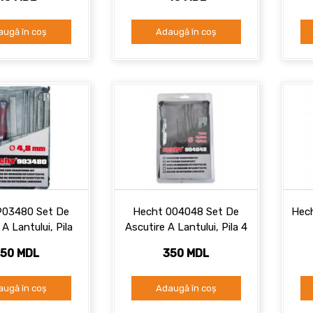
augă în coș
Adaugă în coș
903480 Set De
Hecht 004048 Set De
Hech
 A Lantului, Pila
Ascutire A Lantului, Pila 4
4.8 Mm
Mm/ 4.8...
50 MDL
350 MDL
augă în coș
Adaugă în coș