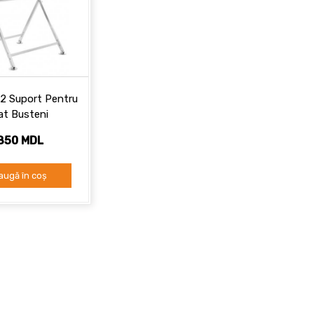
2 Suport Pentru
at Busteni
 850 MDL
augă în coș