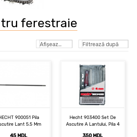
tru ferestraie
Afișează: 24
Filtrează după
HECHT 900051 Pila
Hecht 903400 Set De
scutire Lant 5.5 Mm
Ascutire A Lantului, Pila 4
Mm
45 MDL
350 MDL