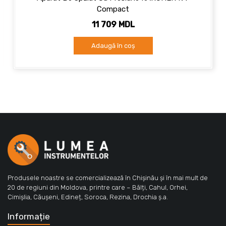
Compact
11 709 MDL
Adaugă în coș
Produsele noastre se comercializează în Chișinău și în mai mult de
20 de regiuni din Moldova, printre care – Bălți, Cahul, Orhei,
Cimișlia, Căușeni, Edineț, Soroca, Rezina, Drochia ș.a.
Informație