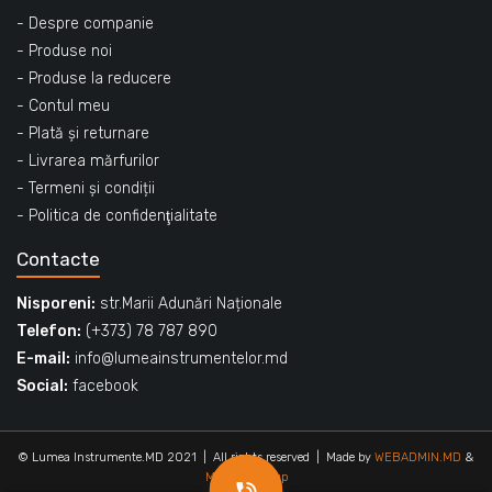
- Despre companie
- Produse noi
- Produse la reducere
- Contul meu
- Plată și returnare
- Livrarea mărfurilor
- Termeni și condiții
- Politica de confidenţialitate
Contacte
Nisporeni:
str.Marii Adunări Naționale
Telefon:
(+373) 78 787 890
E-mail:
info@lumeainstrumentelor.md
Social:
facebook
© Lumea Instrumente.MD 2021 | All rights reserved
| Made by
WEBADMIN.MD
&
Mincode Group